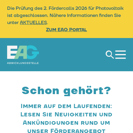
Die Prüfung des 2. Fördercalls 2026 für Photovoltaik
ist abgeschlossen. Nähere Informationen finden Sie
unter
AKTUELLES
.
Zum EAG Portal
Suche
Schon
gehört?
Immer auf dem Laufenden:
Lesen Sie Neuigkeiten und
Ankündigungen rund um
unser Förderangebot