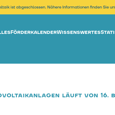
oltaik ist abgeschlossen. Nähere Informationen finden Sie u
lles
Förderkalender
Wissenswertes
Stati
voltaikanlagen läuft von 16. bi