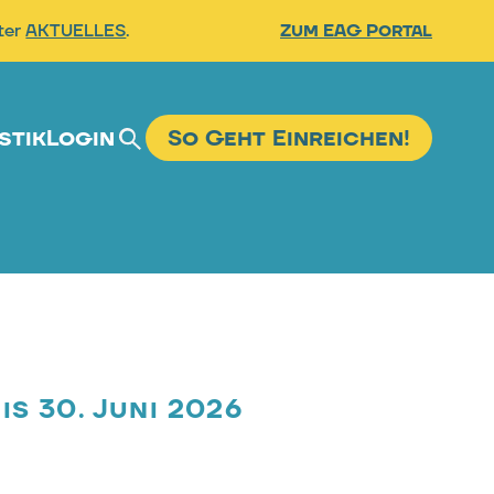
nter
AKTUELLES
.
Zum EAG Portal
stik
Login
So Geht Einreichen!
Suche
s 30. Juni 2026