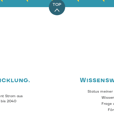
TOP
icklung.
Wissens
e
Status meiner
ent Strom aus
Wisse
 bis 2040
Frage 
För