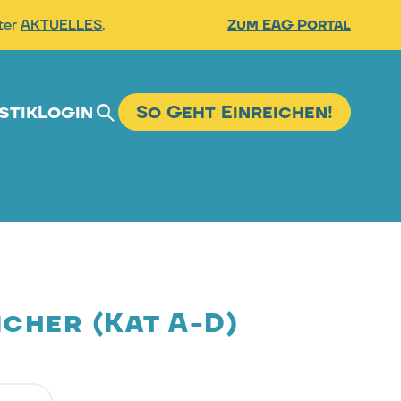
nter
AKTUELLES
.
Zum EAG Portal
stik
Login
So Geht Einreichen!
Suche
cher (Kat A-D)