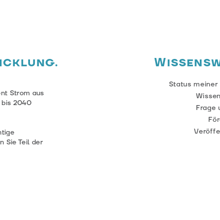
icklung.
Wissens
e
Status meiner
ent Strom aus
Wisse
 bis 2040
Frage 
För
Veröff
tige
 Sie Teil der