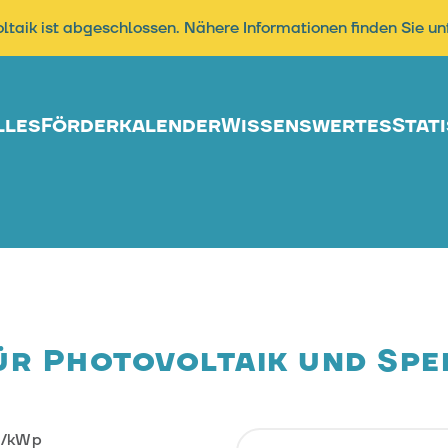
oltaik ist abgeschlossen. Nähere Informationen finden Sie u
lles
Förderkalender
Wissenswertes
Stati
ür Photovoltaik und Spei
UR/kWp