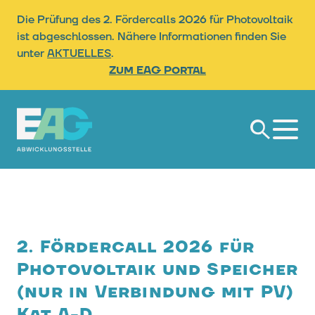
Die Prüfung des 2. Fördercalls 2026 für Photovoltaik
ist abgeschlossen. Nähere Informationen finden Sie
unter
AKTUELLES
.
Zum EAG Portal
Suche
2. Fördercall 2026 für
Photovoltaik und Speicher
(nur in Verbindung mit PV)
Kat A-D