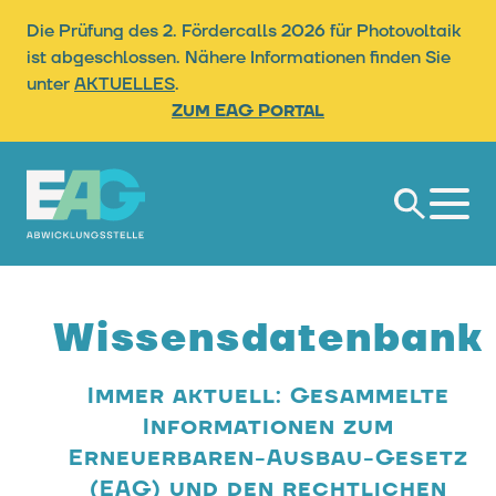
Die Prüfung des 2. Fördercalls 2026 für Photovoltaik
ist abgeschlossen. Nähere Informationen finden Sie
unter
AKTUELLES
.
Zum EAG Portal
Suche
Wissensdatenbank
Immer aktuell: Gesammelte
Informationen zum
Erneuerbaren-Ausbau-Gesetz
(EAG) und den rechtlichen