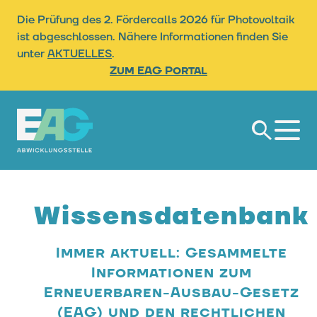
Die Prüfung des 2. Fördercalls 2026 für Photovoltaik
ist abgeschlossen. Nähere Informationen finden Sie
unter
AKTUELLES
.
Zum EAG Portal
Suche
Wissensdatenbank
Immer aktuell: Gesammelte
Informationen zum
Erneuerbaren-Ausbau-Gesetz
(EAG) und den rechtlichen