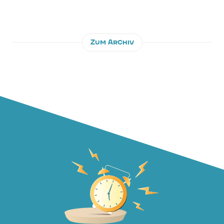
sichern Sie sich einen frühen Einreichzeitpunkt für
Ihr Projekt. Ab 17. Juni um 8:00 Uhr können Sie
dann Ihr Projekt während des geöffneten
Zum Archiv
Fördercalls bis zum 30. Juni 2026 zu einem
Antrag einreichen. Als Einreichzeitpunkt wird
automatisch der Zeitpunkt der Ticketziehung
herangezogen. Ein Ticket allein - ohne Einreichung
eines Projekts - stellt keinen Förderantrag dar.
Vergessen Sie daher nicht, nach der Ticketziehung
während des laufenden Fördercalls Ihren Antrag
einzureichen.