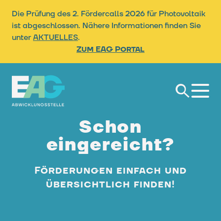
Die Prüfung des 2. Fördercalls 2026 für Photovoltaik
ist abgeschlossen. Nähere Informationen finden Sie
unter
AKTUELLES
.
Zum EAG Portal
Suche
Schon
eingereicht?
Förderungen einfach und
übersichtlich finden!